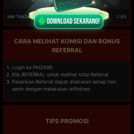
MM TANGKAS
0.8%
CARA MELIHAT KOMISI DAN BONUS
REFERRAL
Login ke PAIZA99
Klik REFERRAL untuk melihat total Referral
Penarikan Referral dapat dilakukan setiap hari
senin dengan melakukan withdraw.
TIPS PROMOSI