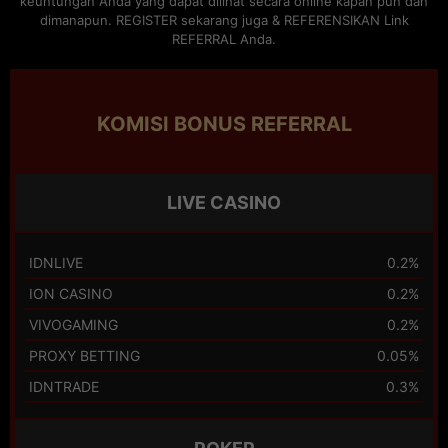
keuntungan Anda yang dapat dilihat secara online kapan pun dan
dimanapun. REGISTER sekarang juga & REFERENSIKAN Link
REFERRAL Anda.
KOMISI BONUS REFERRAL
LIVE CASINO
IDNLIVE
0.2%
ION CASINO
0.2%
VIVOGAMING
0.2%
PROXY BETTING
0.05%
IDNTRADE
0.3%